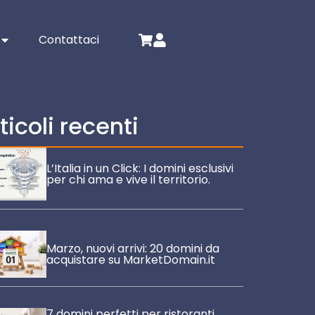
Contattaci
ticoli recenti
L’Italia in un Click: I domini esclusivi
per chi ama e vive il territorio.
Marzo, nuovi arrivi: 20 domini da
acquistare su MarketDomain.it
7 domini perfetti per ristoranti,