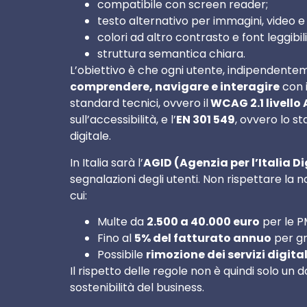
compatibile con screen reader;
testo alternativo per immagini, video e
colori ad altro contrasto e font leggibili
struttura semantica chiara.
L’obiettivo è che ogni utente, indipendente
comprendere, navigare e interagire
con i
standard tecnici, ovvero il
WCAG 2.1 livello
sull’accessibilità, e l’
EN 301 549
, ovvero lo s
digitale.
In Italia sarà l’
AGID (Agenzia per l’Italia Di
segnalazioni degli utenti. Non rispettare la
cui:
Multe da
2.500 a 40.000 euro
per le P
Fino al
5% del fatturato annuo
per gr
Possibile
rimozione dei servizi digita
Il rispetto delle regole non è quindi solo un
sostenibilità del business.