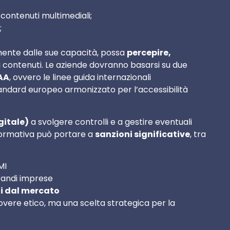
 contenuti multimediali;
;
mente dalle sue capacità, possa
percepire,
 contenuti. Le aziende dovranno basarsi su due
 AA
, ovvero le linee guida internazionali
tandard europeo armonizzato per l’accessibilità
gitale)
a svolgere controlli e a gestire eventuali
 normativa può portare a
sanzioni significative
, tra
MI
andi imprese
li dal mercato
 dovere etico, ma una scelta strategica per la