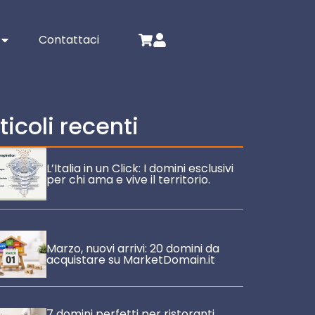
Contattaci
ticoli recenti
L’Italia in un Click: I domini esclusivi
per chi ama e vive il territorio.
Marzo, nuovi arrivi: 20 domini da
acquistare su MarketDomain.it
7 domini perfetti per ristoranti,