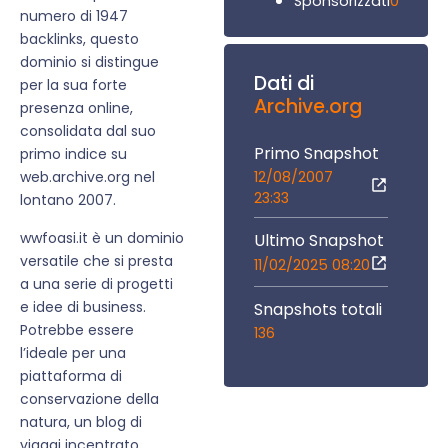
0
Sponsorizzati
numero di 1947
backlinks, questo
dominio si distingue
Dati di
per la sua forte
Archive.org
presenza online,
consolidata dal suo
Primo Snapshot
primo indice su
12/08/2007
web.archive.org nel
23:33
lontano 2007.
wwfoasi.it è un dominio
Ultimo Snapshot
versatile che si presta
11/02/2025 08:20
a una serie di progetti
e idee di business.
Snapshots totali
Potrebbe essere
136
l’ideale per una
piattaforma di
conservazione della
natura, un blog di
viaggi incentrato