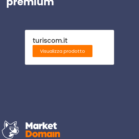
premium
turiscom.it
neur
Visualizza prodotto
Visu