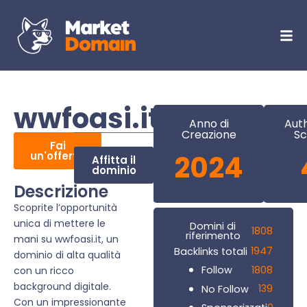
wwfoasi.it
Anno di
Auth
Creazione
Sc
Fai
un'offerta
2024
Affitta il
dominio
Descrizione
Scoprite l’opportunità
unica di mettere le
Domini di
1808
riferimento
mani su wwfoasi.it, un
1947
Backlinks totali
dominio di alta qualità
1808
Follow
con un ricco
background digitale.
139
No Follow
Con un impressionante