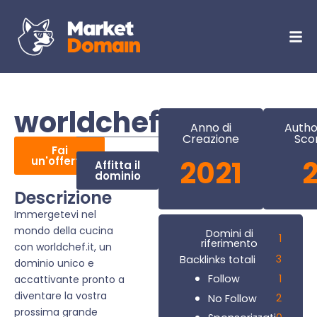
worldchef.it
Anno di
Autho
Creazione
Sco
Fai
un'offerta
2021
Affitta il
dominio
Descrizione
Immergetevi nel
mondo della cucina
Domini di
1
riferimento
con worldchef.it, un
3
Backlinks totali
dominio unico e
1
Follow
accattivante pronto a
diventare la vostra
2
No Follow
prossima grande