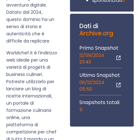
0
Sponsorizzati
avventura digitale.
Datato dal 2024,
questo dominio ha un
Dati di
senso di storia e
Archive.org
autenticità che è
difficile da replicare.
Primo Snapshot
Worldchef.it è l’indirizzo
12/09/2024
web ideale per una
23:43
varietà di progetti di
business culinari.
Ultimo Snapshot
Potreste utilizzarlo per
06/12/2024
lanciare un blog di
05:50
ricette internazionali,
Snapshots totali
un portale di
5
formazione culinaria
online, una
piattaforma di
competizione per chef
di tutto il mondo o un