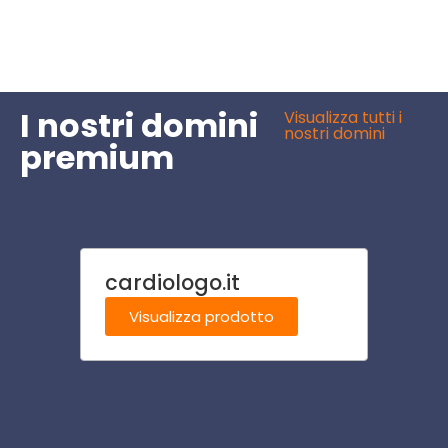
I nostri domini
Visualizza tutti i
nostri domini
premium
cardiologo.it
azie
om
Visualizza prodotto
Visu