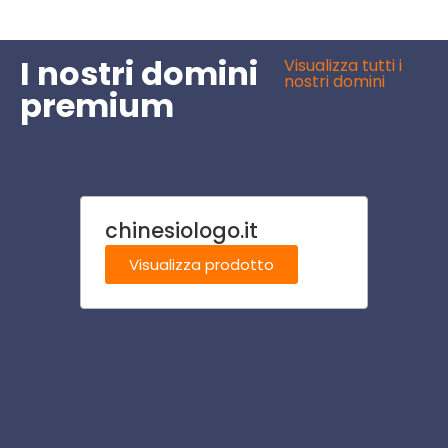
I nostri domini
Visualizza tutti i
nostri domini
premium
chinesiologo.it
vaca
Visualizza prodotto
Visu