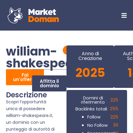
william-
Anno di
Auth
shakespeare.it
Creazione
Sc
2025
Fai
un'offerta
Affitta il
dominio
Descrizione
Domini di
225
Scopri l’opportunità
riferimento
unica di possedere
255
Backlinks totali
william-shakespeare.it,
225
Follow
un dominio con un
30
No Follow
punteggio di autorità di