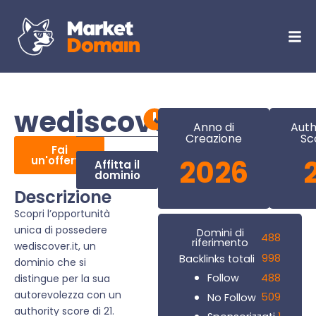
wediscover.it
Anno di
Auth
Creazione
Sc
Fai
un'offerta
2026
Affitta il
dominio
Descrizione
Scopri l’opportunità
unica di possedere
Domini di
488
riferimento
wediscover.it, un
998
Backlinks totali
dominio che si
488
Follow
distingue per la sua
autorevolezza con un
509
No Follow
authority score di 21.