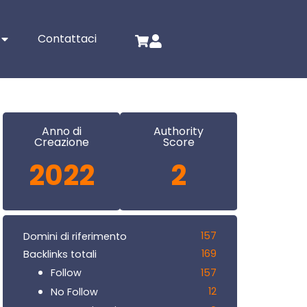
Contattaci
Anno di
Authority
Creazione
Score
2022
2
157
Domini di riferimento
169
Backlinks totali
157
Follow
12
No Follow