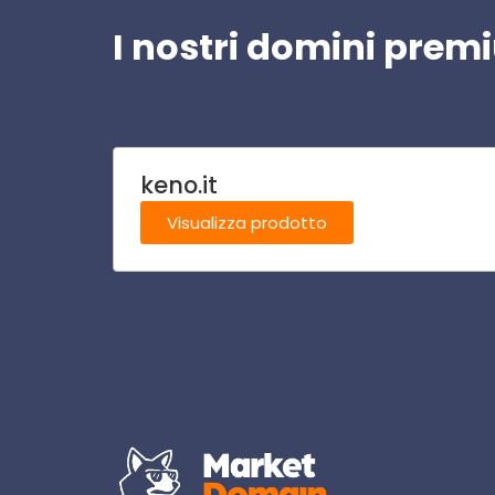
I nostri domini pre
keno.it
Visualizza prodotto