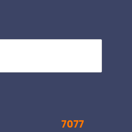
vil
V
7077