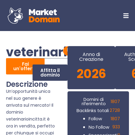
veterinarioincitta.it
Anno di
Auth
Creazione
Sc
Fai
un'offerta
2026
Affitta il
dominio
Descrizione
Un’opportunità unica
nel suo genere è
Domini di
1807
riferimento
arrivata sul mercato! Il
2728
Backlinks totali
dominio
1807
Follow
veterinarioincitta.it è
ora in vendita, perfetto
933
No Follow
per chiunque si occupi