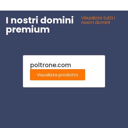
I nostri domini
Visualizza tutti i
nostri domini
premium
poltrone.com
resid
Visualizza prodotto
Visu