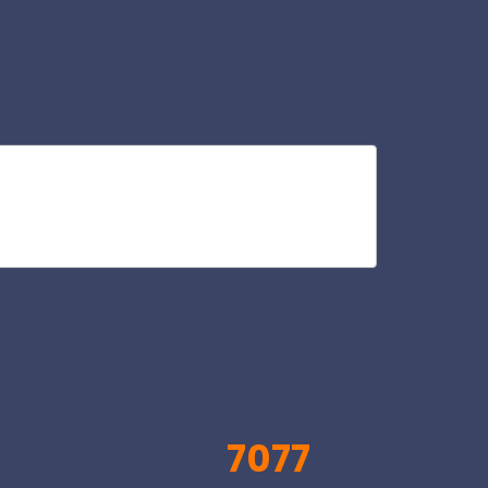
vi
V
7077