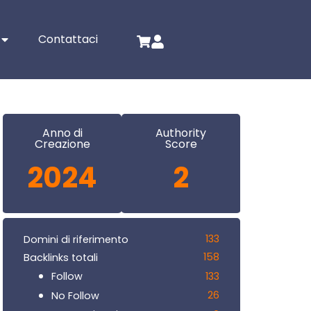
Contattaci
Anno di
Authority
Creazione
Score
2024
2
133
Domini di riferimento
158
Backlinks totali
133
Follow
26
No Follow