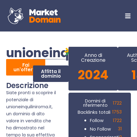
unioneinquiliniroma.
Anno di
Auth
Creazione
Sc
Fai
un'offerta
2024
Affitta il
dominio
Descrizione
Siate pronti a scoprire il
potenziale di
Domini di
1722
riferimento
unioneinquiliniroma.it,
1753
Backlinks totali
un dominio di alto
1722
Follow
valore in vendita che
ha dimostrato nel
31
No Follow
tempo la sua effettiva