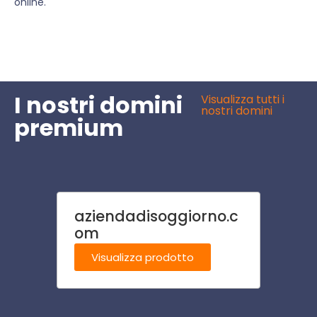
online.
I nostri domini
Visualizza tutti i
nostri domini
premium
aziendadisoggiorno.c
oros
om
Visu
Visualizza prodotto