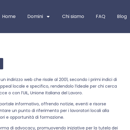
Home
Domini
Chi siamo
FAQ
Blog
un indirizzo web che risale al 2001, secondo i primi indici di
peal locale e specifico, rendendolo l’ideale per chi cerca
ce o con l’UIL, Unione Italiana del Lavoro.
portale informativo, offrendo notizie, eventi e risorse
tare un punto di riferimento per i lavoratori locali alla
atori e opportunità di formazione.
rma di advocacy, promuovendo iniziative per la tutela dei