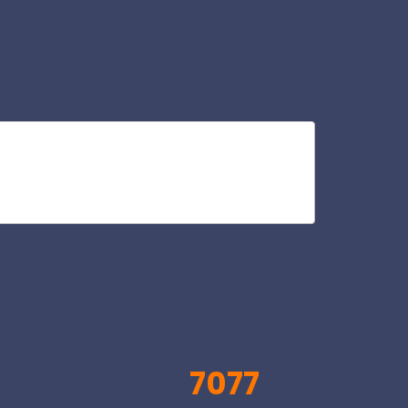
agr
V
7077