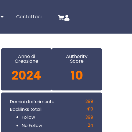
Contattaci
Anno di
Authority
Creazione
Score
2024
10
399
Domini di riferimento
419
Backlinks totali
399
Follow
24
No Follow