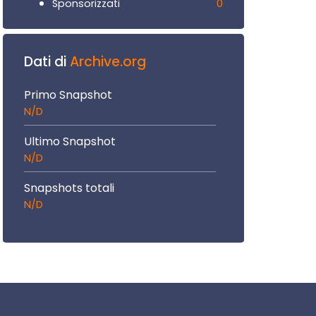
0
Sponsorizzati
Dati di
Archive.org
Primo Snapshot
N/D
Ultimo Snapshot
N/D
Snapshots totali
N/D