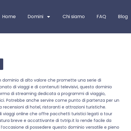
Home
Domini
Chi siamo
FAQ
Blog
un dominio di alto valore che promette una serie di
onato di viaggi e di contenuti televisivi, questo dominio
forma di streaming dedicata a programmi di viaggio,
ici. Potrebbe anche servire come punto di partenza per un
censioni di hotel, ristoranti e attrazioni turistiche.
 viaggi online che offre pacchetti turistici legati a tour
natura breve e accattivante di tvtrip.it lo rende facile da
e l’occasione di possedere questo dominio versatile e pieno