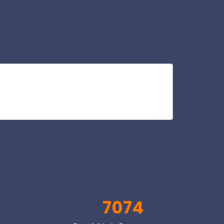
ha
V
7074