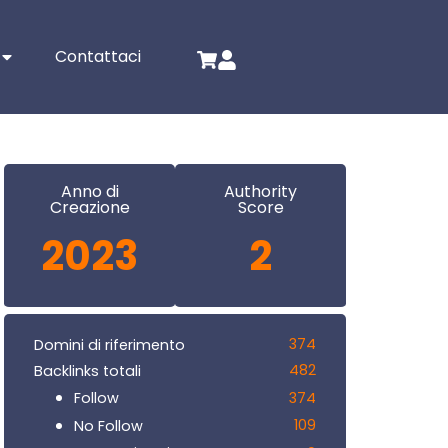
Contattaci
Anno di
Authority
Creazione
Score
2023
2
374
Domini di riferimento
482
Backlinks totali
374
Follow
109
No Follow