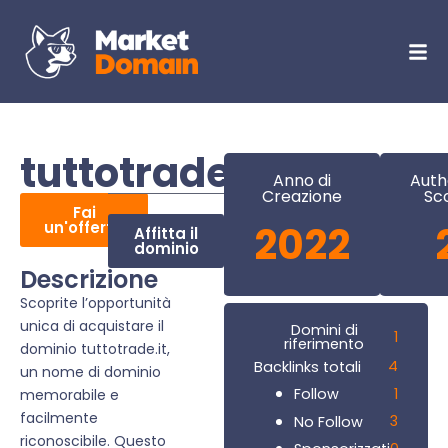
tuttotrade.it
Anno di
Auth
Creazione
Sc
Fai
un'offerta
2022
Affitta il
dominio
Descrizione
Scoprite l’opportunità
unica di acquistare il
Domini di
1
riferimento
dominio tuttotrade.it,
4
Backlinks totali
un nome di dominio
1
Follow
memorabile e
facilmente
3
No Follow
riconoscibile. Questo