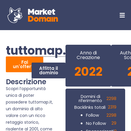
tuttomap.it
Anno di
Auth
Creazione
Sc
Fai
un'offerta
2022
Affitta il
dominio
Descrizione
Scopri l’opportunità
unica di poter
Domini di
2298
riferimento
possedere tuttomap.it,
2319
Backlinks totali
un dominio di alto
2298
Follow
valore con un ricco
retaggio storico,
29
No Follow
risalente al 2001, come