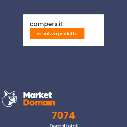
campers.it
stazi
Visualizza prodotto
Visu
7074
Domini totali