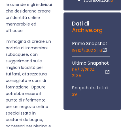
0
Sponsorizzati
le aziende e gli individui
che desiderano creare
un’identità online
Dati di
memorabile ed
Archive.org
efficace.
Immagina di creare un
Primo Snapshot
portale di immersioni
19/10/2002 21:16
subacquee, con
suggerimenti sulle
Ultimo Snapshot
migliori località per
05/12/2024
tuffarsi, attrezzatura
21:35
consigliata e corsi di
formazione. Oppure,
Snapshots totali
potrebbe essere il
39
punto di riferimento
per un negozio online
specializzato in
costumi da bagno,
accessori per piscina e