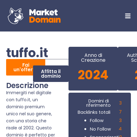
tuffo.it
Anno di
Auth
Creazione
Sc
Fai
un'offerta
2024
Affitta il
dominio
Descrizione
Immergiti nel digitale
con tuffo.it, un
Domini di
3
riferimento
dominio premium
7
Backlinks totali
unico nel suo genere,
3
Follow
con una storia che
risale al 2002. Questo
4
No Follow
dominio è perfetto per