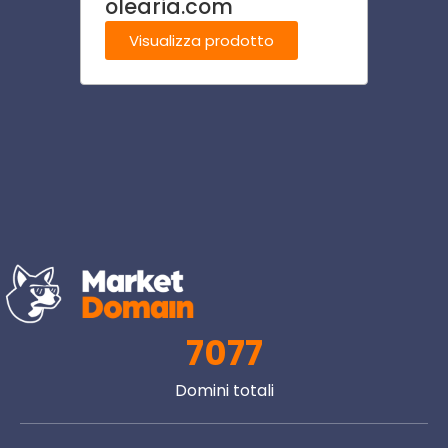
olearia.com
vill
Visualizza prodotto
Visu
7077
Domini totali