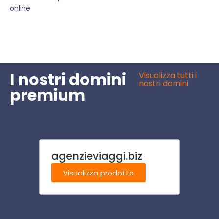
online.
I nostri domini
Visualizza tutti i
nostri domini
premium
agenzieviaggi.biz
lavor
Visualizza prodotto
Visu