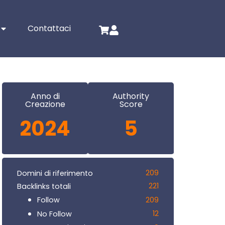
Contattaci
Anno di
Authority
Creazione
Score
2024
5
209
Domini di riferimento
221
Backlinks totali
209
Follow
12
No Follow