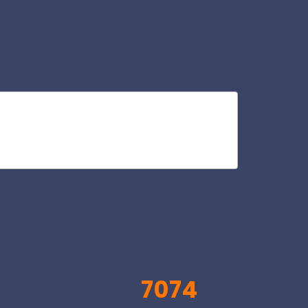
car
V
7074