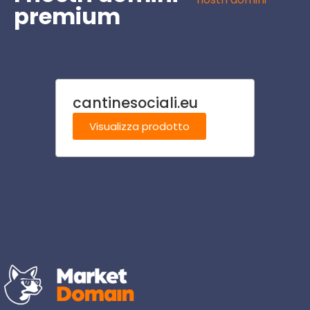
premium
cantinesociali.eu
ricet
Visualizza prodotto
Visu