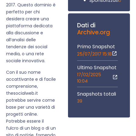
0
Sponsorizzati
2017. Questo dominio è
perfetto per chi
desidera creare una
Dati di
piattaforma dedicata
Archive.org
alla discussione e
all’analisi delle
Primo Snapshot
tendenze dei social
media, o una rete
25/07/2017 15:18
sociale innovativa.
Ultimo Snapshot
Con il suo nome
17/02/2025
accattivante e di facile
10:04
comprensione,
thesocialweb.it
Snapshots totali
potrebbe servire come
39
base per una varietà di
progetti online.
Potrebbe essere il
fulcro di un blog o di un
sito di notizie, fornendo