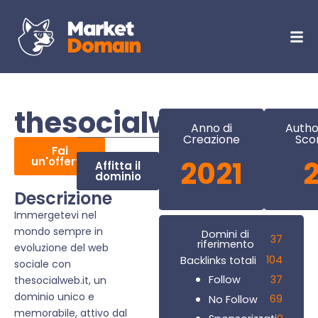
thesocialweb.it
Anno di
Autho
Creazione
Sco
Fai
un'offerta
2021
Affitta il
dominio
Descrizione
Immergetevi nel
mondo sempre in
Domini di
37
riferimento
evoluzione del web
104
Backlinks totali
sociale con
37
Follow
thesocialweb.it, un
dominio unico e
69
No Follow
memorabile, attivo dal