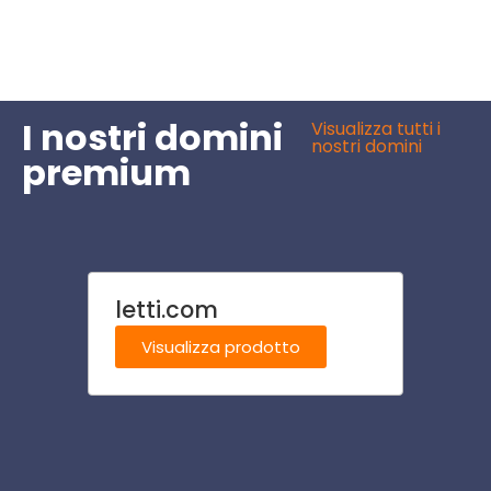
I nostri domini
Visualizza tutti i
nostri domini
premium
letti.com
acco
Visualizza prodotto
Visu