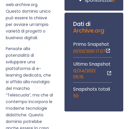
0
Sponsorizzati
web.archive.org.
Questo dominio unico
può essere la chiave
Dati di
per avviare un’ampia
Archive.org
varietà di progetti o
business digitali.
Primo Snapshot
Pensate alla
01/03/2001 17:07
potenzialità di
sviluppare una
Ultimo Snapshot
piattaforma di e-
12/04/2022
learning dedicata, che
05:15
si affida alla nostalgia
del marchio
Snapshots totali
“Telescuola”, ma che al
50
contempo incorpora le
moderne tecnologie
didattiche. Questo
dominio potrebbe
anche essere la casa