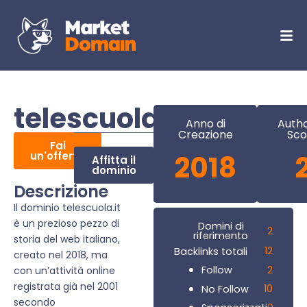
telescuola.it
Anno di
Autho
Creazione
Sco
Fai
un'offerta
2018
Affitta il
dominio
Descrizione
Il dominio telescuola.it
è un prezioso pezzo di
Domini di
2
riferimento
storia del web italiano,
12
Backlinks totali
creato nel 2018, ma
2
Follow
con un’attività online
registrata già nel 2001
10
No Follow
secondo