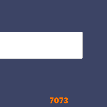
an
V
7073