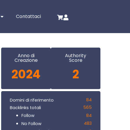
Contattaci
Anno di
Authority
Creazione
Score
2024
2
84
Domini di riferimento
565
Backlinks totali
84
Follow
483
No Follow