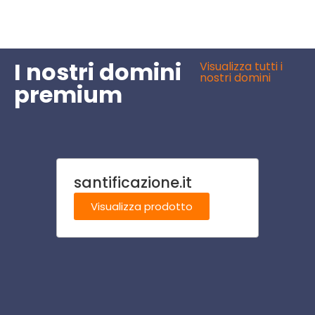
I nostri domini
Visualizza tutti i
nostri domini
premium
santificazione.it
onco
Visualizza prodotto
Visu