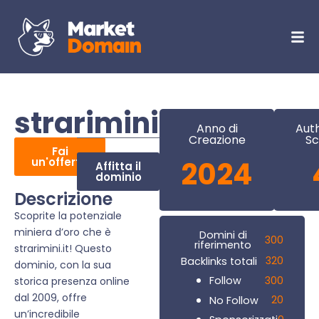
strarimini.it
Anno di
Auth
Creazione
Sc
Fai
un'offerta
2024
Affitta il
dominio
Descrizione
Scoprite la potenziale
miniera d’oro che è
Domini di
300
riferimento
strarimini.it! Questo
320
Backlinks totali
dominio, con la sua
300
Follow
storica presenza online
dal 2009, offre
20
No Follow
un’incredibile