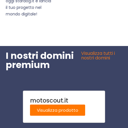
oggi stardog.it e lancia
il tuo progetto nel
mondo digitale!
I nostri domini
Visualizza tutti i
nostri domini
premium
motoscout.it
play
Visualizza prodotto
Visu