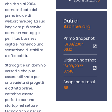
0
Sponsorizzati
che risale al 2004,
come indicato dal
primo indice di
Dati di
web.archive.org. La sua
Archive.org
longevità può servire
come un vantaggio
Primo Snapshot
per il tuo business
10/08/2004
digitale, fornendo una
06:12
sensazione di stabilità
e affidabilità.
Ultimo Snapshot
Stardog.it è un dominio
16/08/2022
versatile che può
07:40
essere utilizzato per
Snapshots totali
una varietà di progetti
58
e attività online.
Potrebbe essere
perfetto per una
startup nel settore
tecnologico o per un