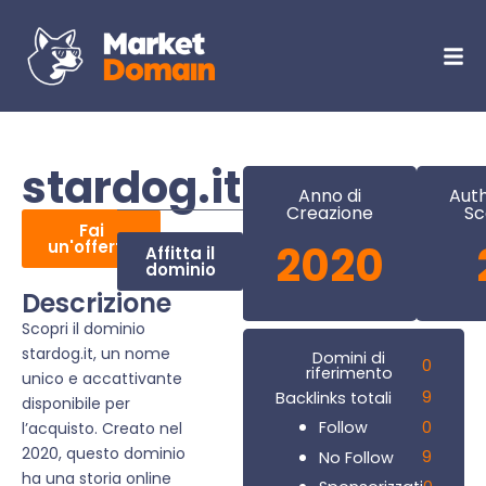
stardog.it
Anno di
Auth
Creazione
Sc
Fai
un'offerta
2020
Affitta il
dominio
Descrizione
Scopri il dominio
stardog.it, un nome
Domini di
0
riferimento
unico e accattivante
9
Backlinks totali
disponibile per
0
Follow
l’acquisto. Creato nel
2020, questo dominio
9
No Follow
ha una storia online