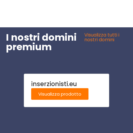
I nostri domini
Visualizza tutti i
nostri domini
premium
inserzionisti.eu
agen
Visualizza prodotto
Visu