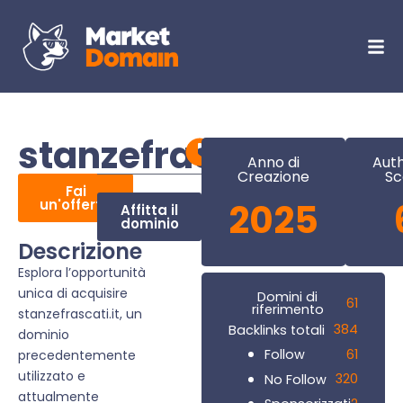
stanzefrascati.it
Anno di
Auth
Creazione
Sc
Fai
un'offerta
2025
Affitta il
dominio
Descrizione
Esplora l’opportunità
unica di acquisire
Domini di
61
riferimento
stanzefrascati.it, un
384
Backlinks totali
dominio
61
Follow
precedentemente
utilizzato e
320
No Follow
attualmente