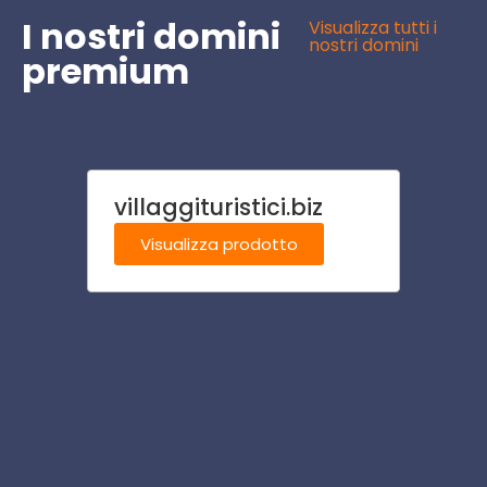
I nostri domini
Visualizza tutti i
nostri domini
premium
villaggituristici.biz
giova
Visualizza prodotto
Visu