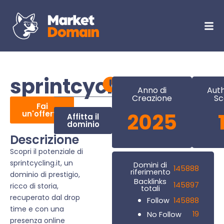
sprintcycling.it
Anno di
Auth
Creazione
Sc
Fai
un'offerta
2025
Affitta il
dominio
Descrizione
Scopri il potenziale di
sprintcycling.it, un
Domini di
145888
riferimento
dominio di prestigio,
Backlinks
145897
ricco di storia,
totali
recuperato dal drop
145888
Follow
time e con una
19
No Follow
presenza online