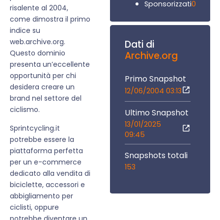
0
Sponsorizzati
risalente al 2004,
come dimostra il primo
indice su
web.archive.org.
Dati di
Questo dominio
Archive.org
presenta un’eccellente
opportunità per chi
Primo Snapshot
desidera creare un
12/06/2004 03:13
brand nel settore del
ciclismo.
Ultimo Snapshot
13/01/2025
Sprintcycling.it
09:45
potrebbe essere la
piattaforma perfetta
Snapshots totali
per un e-commerce
153
dedicato alla vendita di
biciclette, accessori e
abbigliamento per
ciclisti, oppure
potrebbe diventare un