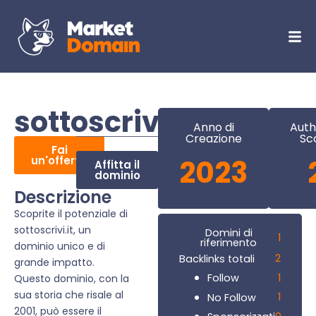
sottoscrivi.it
Anno di
Auth
Creazione
Sc
Fai
un'offerta
2023
Affitta il
dominio
Descrizione
Scoprite il potenziale di
sottoscrivi.it, un
Domini di
1
riferimento
dominio unico e di
2
Backlinks totali
grande impatto.
1
Follow
Questo dominio, con la
sua storia che risale al
1
No Follow
2001, può essere il