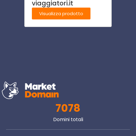
viaggiatori.it
azien
com
Visualizza prodotto
Visu
7078
Domini totali