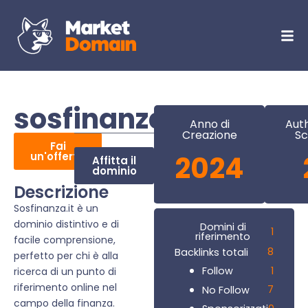
sosfinanza.it
Anno di
Auth
Creazione
Sc
Fai
un'offerta
2024
Affitta il
dominio
Descrizione
Sosfinanza.it è un
dominio distintivo e di
Domini di
1
riferimento
facile comprensione,
8
Backlinks totali
perfetto per chi è alla
1
Follow
ricerca di un punto di
riferimento online nel
7
No Follow
campo della finanza.