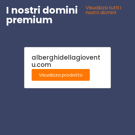
I nostri domini
Visualizza tutti i
nostri domini
premium
alberghidellagiovent
stab
u.com
Visu
Visualizza prodotto