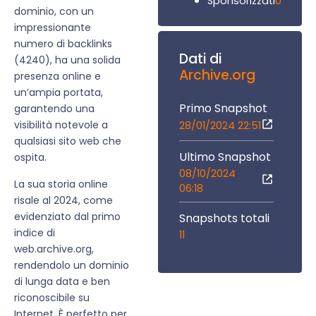
0
Sponsorizzati
dominio, con un
impressionante
numero di backlinks
Dati di
(4240), ha una solida
Archive.org
presenza online e
un’ampia portata,
Primo Snapshot
garantendo una
visibilità notevole a
28/01/2024 22:51
qualsiasi sito web che
Ultimo Snapshot
ospita.
08/10/2024
La sua storia online
06:18
risale al 2024, come
evidenziato dal primo
Snapshots totali
indice di
11
web.archive.org,
rendendolo un dominio
di lunga data e ben
riconoscibile su
Internet. È perfetto per