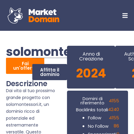
solomontessori.it
Anno di
Auth
Creazione
Sc
Fai
un'offerta
2024
Affitta il
dominio
Descrizione
Dai vita al tuo prossimo
grande progetto con
Domini di
4155
riferimento
solomontessori.it, un
4240
Backlinks totali
dominio ricco di
4155
Follow
potenziale ed
estremamente
86
No Follow
versatile. Questo