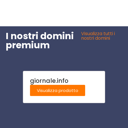
I nostri domini
Visualizza tutti i
nostri domini
premium
giornale.info
motel
Visualizza prodotto
Visu