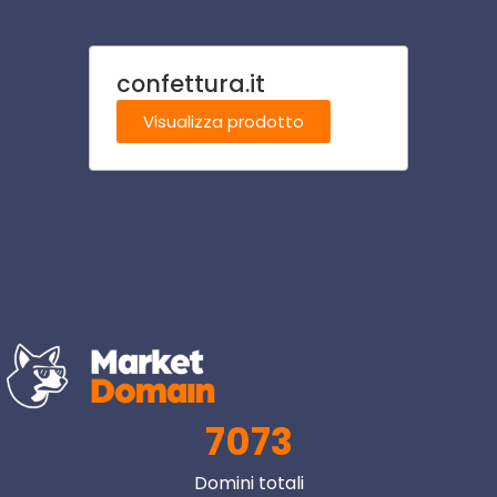
confettura.it
ferr
Visualizza prodotto
Visu
7073
Domini totali