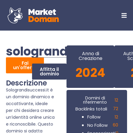
solograndisuccessi.i
Anno di
Auth
Creazione
Sc
Fai
un'offerta
2024
Affitta il
dominio
Descrizione
Solograndisuccessi.it è
un dominio dinamico e
Domini di
12
riferimento
accattivante, ideale
72
Backlinks totali
per chi desidera creare
12
Follow
un’identità online unica
e riconoscibile. Questo
60
No Follow
dominio si adatta