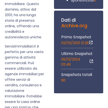
0
Sponsorizzati
immobiliare. Questo
dominio, attivo dal
2001, ha una lunga
Dati di
storia di presenza
Archive.org
online, offrendo una
credibilità e
Primo Snapshot
autorevolezza uniche.
02/03/2001 12:28
Servizimmobiliari.it è
perfetto per una vasta
Ultimo Snapshot
gamma di attività
06/12/2024
commerciali. Può
02:48
essere utilizzato da
agenzie immobiliari per
Snapshots totali
offrire servizi di
80
vendita, consulenza e
valutazione
immobiliare. Potrebbe
essere la casa online
per una startup che