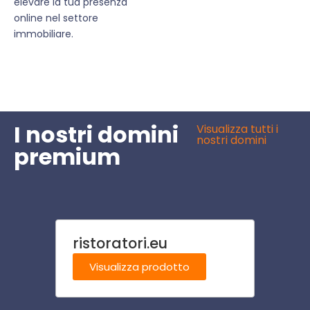
elevare la tua presenza
online nel settore
immobiliare.
I nostri domini
Visualizza tutti i
nostri domini
premium
ristoratori.eu
prati
Visualizza prodotto
Visu