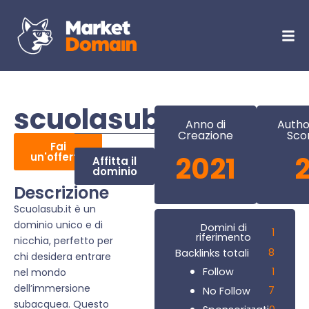
scuolasub.it
Anno di
Autho
Creazione
Sco
Fai
un'offerta
2021
Affitta il
dominio
Descrizione
Scuolasub.it è un
dominio unico e di
Domini di
1
riferimento
nicchia, perfetto per
8
Backlinks totali
chi desidera entrare
1
Follow
nel mondo
dell’immersione
7
No Follow
subacquea. Questo