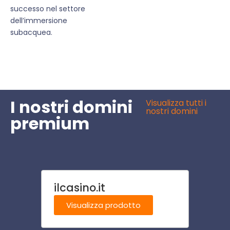
successo nel settore
dell’immersione
subacquea.
I nostri domini
Visualizza tutti i
nostri domini
premium
ilcasino.it
chiro
Visualizza prodotto
Visu