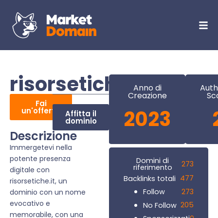
risorsetiche.it
Anno di
Auth
Creazione
Sc
Fai
un'offerta
2023
Affitta il
dominio
Descrizione
Immergetevi nella
potente presenza
Domini di
273
riferimento
digitale con
477
Backlinks totali
risorsetiche.it, un
273
Follow
dominio con un nome
evocativo e
205
No Follow
memorabile, con una