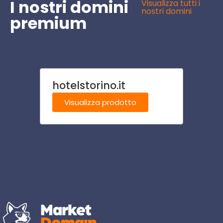
I nostri domini
Visualizza tutti i
nostri domini
premium
hotelstorino.it
itiner
Visualizza prodotto
Visu