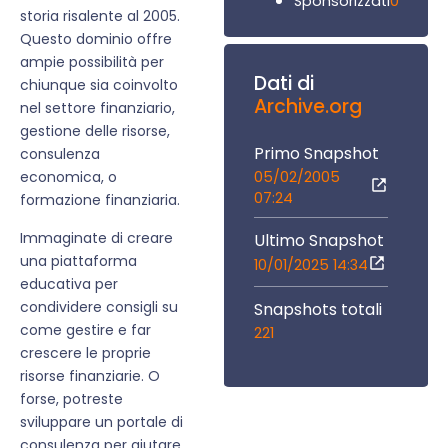
0
Sponsorizzati
storia risalente al 2005.
Questo dominio offre
ampie possibilità per
Dati di
chiunque sia coinvolto
Archive.org
nel settore finanziario,
gestione delle risorse,
Primo Snapshot
consulenza
05/02/2005
economica, o
07:24
formazione finanziaria.
Immaginate di creare
Ultimo Snapshot
una piattaforma
10/01/2025 14:34
educativa per
condividere consigli su
Snapshots totali
come gestire e far
221
crescere le proprie
risorse finanziarie. O
forse, potreste
sviluppare un portale di
consulenza per aiutare