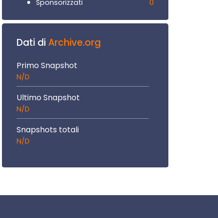
0
Sponsorizzati
Dati di
Archive.org
Primo Snapshot
N/D
Ultimo Snapshot
N/D
Snapshots totali
N/D