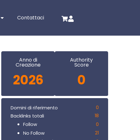
Contattaci
Anno di
Authority
Creazione
Score
2026
0
0
Domini di riferimento
18
Backlinks totali
0
Follow
21
No Follow