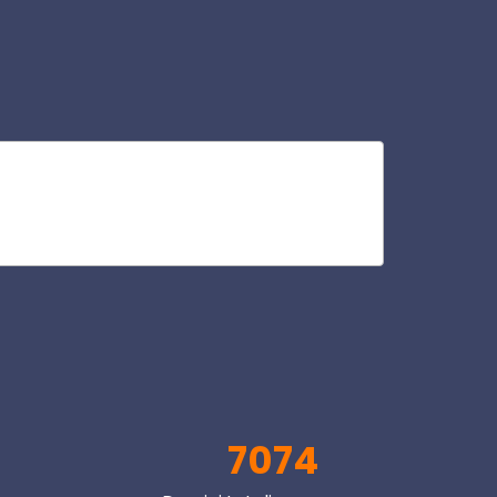
gel
V
7074