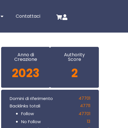
Contattaci
Anno di
Authority
Creazione
Score
2023
2
47701
Domini di riferimento
47711
Backlinks totali
47701
Follow
13
No Follow