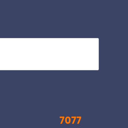
inf
V
7077