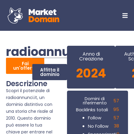
radioannunci.it
Anno di
Auth
Creazione
Sc
Fai
un'offerta
2024
Affitta il
dominio
Descrizione
Scopri il potenziale di
radioannunci.it, un
Domini di
57
riferimento
dominio distintivo con
95
Backlinks totali
una storia che risale al
57
Follow
2010. Questo dominio
può essere la tua
38
No Follow
chiave per entrare nel