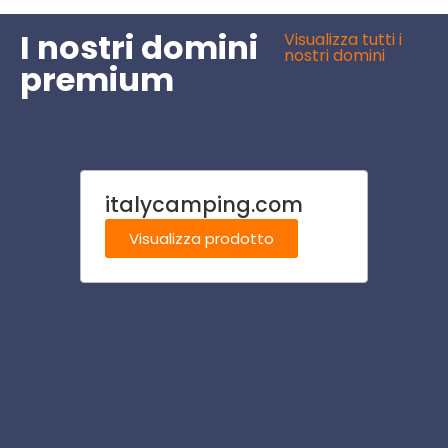
I nostri domini
Visualizza tutti i
nostri domini
premium
italycamping.com
moto
m
Visualizza prodotto
Visu