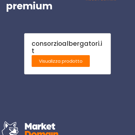
premium
consorzioalbergatori.i
ortic
t
Visu
Visualizza prodotto