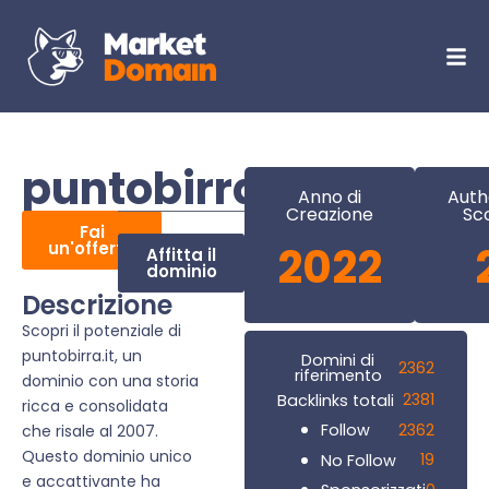
puntobirra.it
Anno di
Auth
Creazione
Sc
Fai
un'offerta
2022
Affitta il
dominio
Descrizione
Scopri il potenziale di
puntobirra.it, un
Domini di
2362
riferimento
dominio con una storia
2381
Backlinks totali
ricca e consolidata
2362
Follow
che risale al 2007.
Questo dominio unico
19
No Follow
e accattivante ha