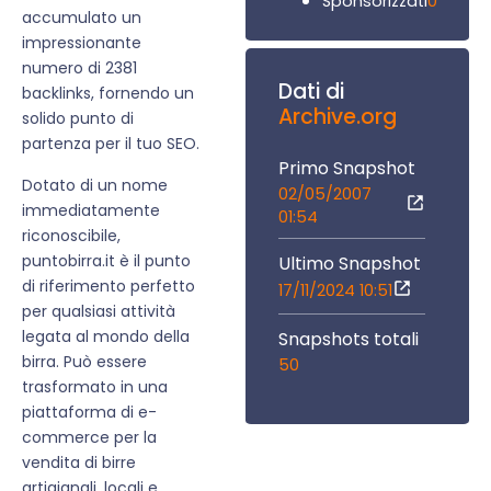
0
Sponsorizzati
accumulato un
impressionante
numero di 2381
Dati di
backlinks, fornendo un
Archive.org
solido punto di
partenza per il tuo SEO.
Primo Snapshot
Dotato di un nome
02/05/2007
immediatamente
01:54
riconoscibile,
puntobirra.it è il punto
Ultimo Snapshot
di riferimento perfetto
17/11/2024 10:51
per qualsiasi attività
legata al mondo della
Snapshots totali
birra. Può essere
50
trasformato in una
piattaforma di e-
commerce per la
vendita di birre
artigianali, locali e