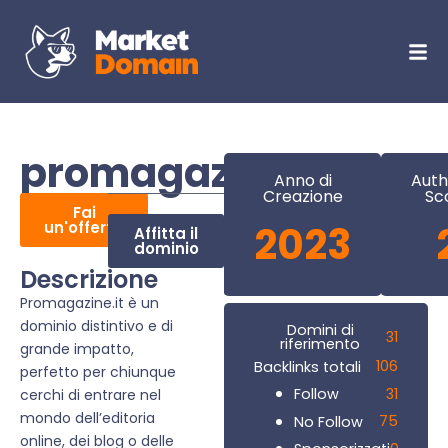
promagazine.it
Anno di
Auth
Creazione
Sc
Fai
un'offerta
2023
Affitta il
dominio
Descrizione
Promagazine.it è un
dominio distintivo e di
Domini di
31
riferimento
grande impatto,
106
Backlinks totali
perfetto per chiunque
31
Follow
cerchi di entrare nel
mondo dell’editoria
75
No Follow
online, dei blog o delle