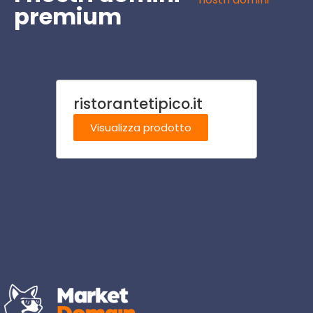
premium
ristorantetipico.it
alber
Visualizza prodotto
Visu