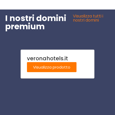
I nostri domini
Visualizza tutti i
nostri domini
premium
veronahotels.it
albe
Visualizza prodotto
Visu