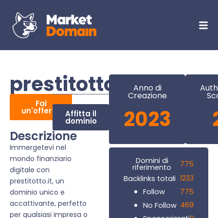
prestitotto.it
Anno di
Auth
Creazione
Sc
Fai
un'offerta
2023
Affitta il
dominio
Descrizione
Immergetevi nel
mondo finanziario
Domini di
775
riferimento
digitale con
1233
Backlinks totali
prestitotto.it, un
775
Follow
dominio unico e
accattivante, perfetto
469
No Follow
per qualsiasi impresa o