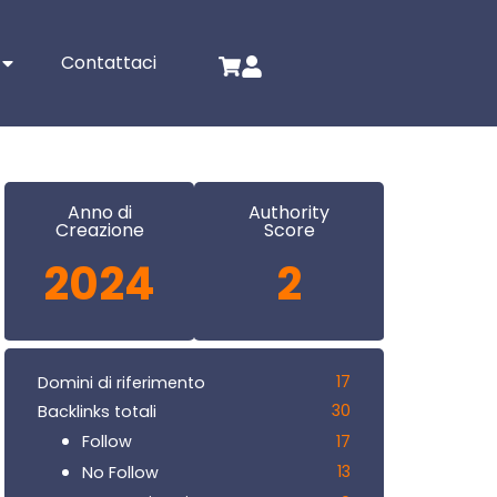
Contattaci
Anno di
Authority
Creazione
Score
2024
2
17
Domini di riferimento
30
Backlinks totali
17
Follow
13
No Follow