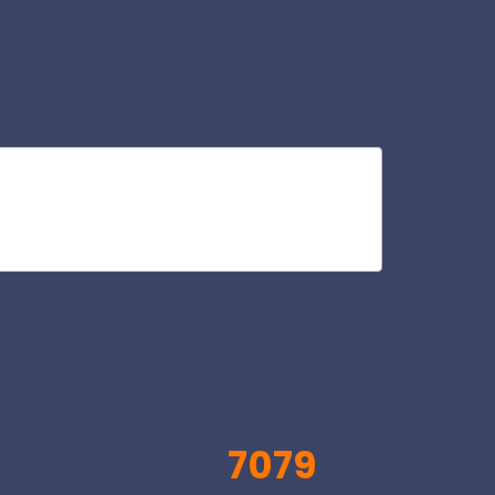
hot
V
7079