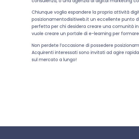
consulenza, o una agenzia di digital marketing c
Chiunque voglia espandere la propria attività digi
posizionamentodisitiweb.it un eccellente punto d
perfetta per chi desidera creare una comunità in c
vuole creare un portale di e-learning per formare
Non perdete l’occasione di possedere posizionamen
Acquirenti interessati sono invitati ad agire rap
sul mercato a lungo!