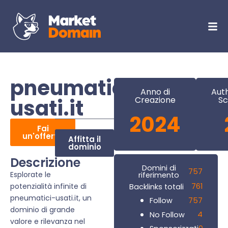
pneumatici-
Anno di
Auth
usati.it
Creazione
Sc
2024
Fai
un'offerta
Affitta il
dominio
Descrizione
Domini di
757
Esplorate le
riferimento
potenzialità infinite di
761
Backlinks totali
pneumatici-usati.it, un
757
Follow
dominio di grande
4
No Follow
valore e rilevanza nel