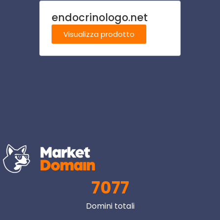
endocrinologo.net
casa
Visualizza prodotto
Visu
7077
Domini totali