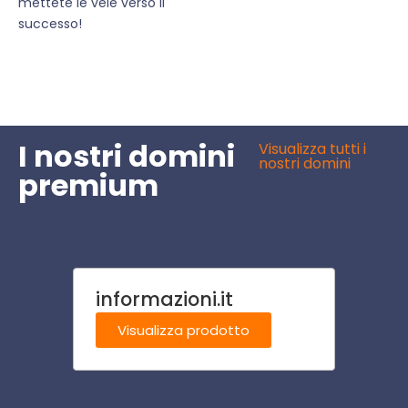
mettete le vele verso il
successo!
I nostri domini
Visualizza tutti i
nostri domini
premium
informazioni.it
endo
Visualizza prodotto
Visu