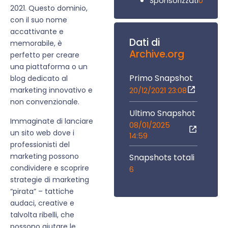
0
Sponsorizzati
2021. Questo dominio,
con il suo nome
accattivante e
Dati di
memorabile, è
Archive.org
perfetto per creare
una piattaforma o un
Primo Snapshot
blog dedicato al
marketing innovativo e
20/12/2021 23:08
non convenzionale.
Ultimo Snapshot
Immaginate di lanciare
08/01/2025
un sito web dove i
14:59
professionisti del
marketing possono
Snapshots totali
condividere e scoprire
6
strategie di marketing
“pirata” – tattiche
audaci, creative e
talvolta ribelli, che
possono aiutare le