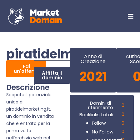
piratidelmarketing.i
Anno di
Autho
Creazione
Sco
Fai
un'offerta
2021
Affitta il
dominio
Descrizione
Scoprite il potenziale
unico di
Domini di
0
riferimento
piratidelmarketing.it,
0
Backlinks totali
un dominio in vendita
0
Follow
che è entrato per la
prima volta
0
No Follow
nell’archivio web nel