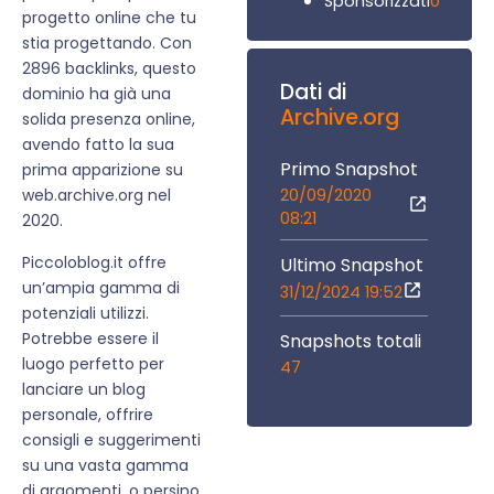
0
Sponsorizzati
progetto online che tu
stia progettando. Con
2896 backlinks, questo
Dati di
dominio ha già una
Archive.org
solida presenza online,
avendo fatto la sua
Primo Snapshot
prima apparizione su
20/09/2020
web.archive.org nel
08:21
2020.
Piccoloblog.it offre
Ultimo Snapshot
un’ampia gamma di
31/12/2024 19:52
potenziali utilizzi.
Potrebbe essere il
Snapshots totali
luogo perfetto per
47
lanciare un blog
personale, offrire
consigli e suggerimenti
su una vasta gamma
di argomenti, o persino