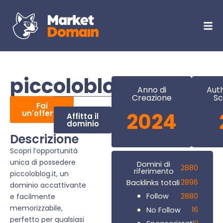
piccoloblog.it
Anno di
Auth
Creazione
Sc
Fai
un'offerta
2024
Affitta il
dominio
Descrizione
Scopri l’opportunità
unica di possedere
Domini di
2880
riferimento
piccoloblog.it, un
2896
Backlinks totali
dominio accattivante
2880
Follow
e facilmente
memorizzabile,
16
No Follow
perfetto per qualsiasi