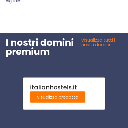
digitale.
I nostri domini
Visualizza tutti i
nostri domini
premium
italianhostels.it
agen
om
Visualizza prodotto
Visu