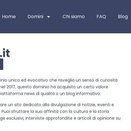
Home
Domini
Chi siamo
FAQ
Blog
it
minio unico ed evocativo che risveglia un senso di curiosità
el 2017, questo dominio ha acquisito un certo valore
iattaforma news di qualità o un blog informativo.
are un sito dedicato alla divulgazione di notizie, eventi e
o. Puoi sfruttare la sua affinità con la cultura e la storia
e esclusivi, interviste approfondite e articoli di opinione su