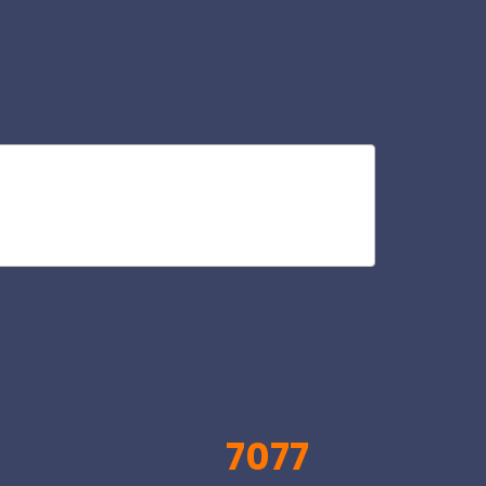
tib
V
7077