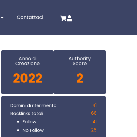
Contattaci
Anno di
Authority
Creazione
Score
2022
2
41
Domini di riferimento
66
Backlinks totali
41
Follow
25
No Follow