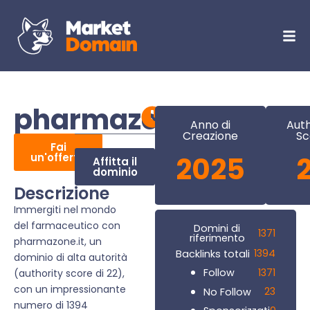
pharmazone.it
Anno di
Auth
Creazione
Sc
Fai
un'offerta
2025
Affitta il
dominio
Descrizione
Immergiti nel mondo
del farmaceutico con
Domini di
1371
riferimento
pharmazone.it, un
1394
Backlinks totali
dominio di alta autorità
1371
Follow
(authority score di 22),
con un impressionante
23
No Follow
numero di 1394