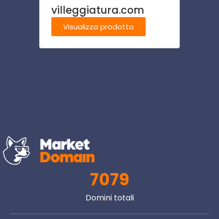
villeggiatura.com
ombre
Visualizza prodotto
Visu
7079
Domini totali