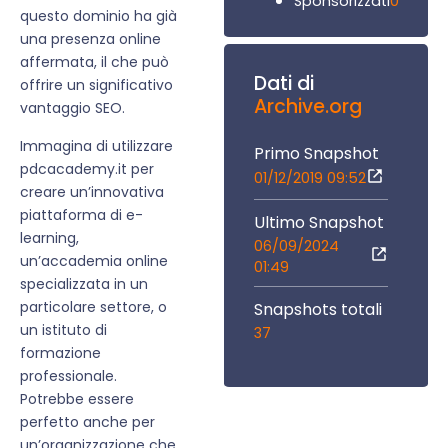
0
Sponsorizzati
questo dominio ha già
una presenza online
affermata, il che può
Dati di
offrire un significativo
Archive.org
vantaggio SEO.
Immagina di utilizzare
Primo Snapshot
pdcacademy.it per
01/12/2019 09:52
creare un’innovativa
piattaforma di e-
Ultimo Snapshot
learning,
06/09/2024
un’accademia online
01:49
specializzata in un
particolare settore, o
Snapshots totali
un istituto di
37
formazione
professionale.
Potrebbe essere
perfetto anche per
un’organizzazione che