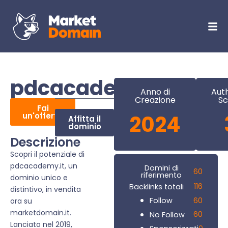
pdcacademy.it
Anno di
Auth
Creazione
Sc
Fai
un'offerta
2024
Affitta il
dominio
Descrizione
Scopri il potenziale di
pdcacademy.it, un
Domini di
60
riferimento
dominio unico e
116
Backlinks totali
distintivo, in vendita
60
Follow
ora su
marketdomain.it.
60
No Follow
Lanciato nel 2019,