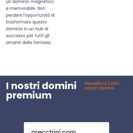
un dominio magnetico
e memorabile. Non
perdere l’opportunità di
trasformare questo
dominio in un hub di
successo per tutti gli
amanti della fantasia.
I nostri domini
Visualizza tutti i
nostri domini
premium
orecchini.com
toss