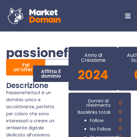
passionefanta.it
Anno di
Auth
Creazione
Sc
Fai
un'offerta
2024
Affitta il
dominio
Descrizione
Passionefanta.it è un
dominio unico e
Domini di
0
riferimento
accattivante, perfetto
0
Backlinks totali
per coloro che sono
0
Follow
interessati a creare un
ambiente digitale
0
No Follow
dedicato all’universo