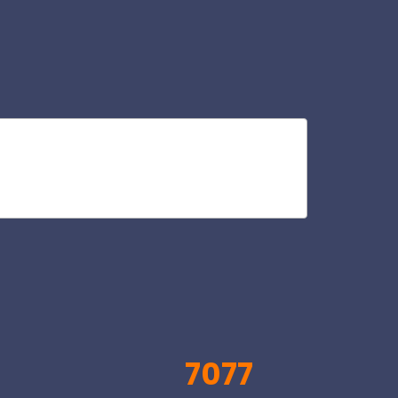
av
V
7077