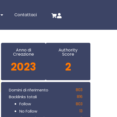
Contattaci
Anno di
Authority
Creazione
Score
2023
2
803
Domini di riferimento
816
Backlinks totali
803
Follow
13
No Follow