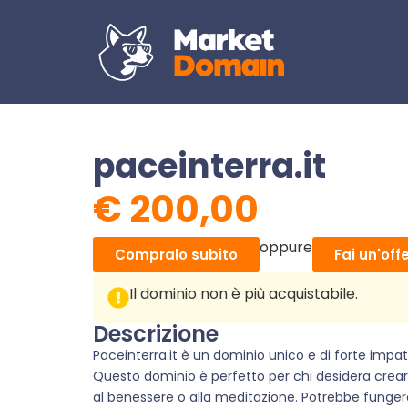
paceinterra.it
€
200,00
oppure
Compralo subito
Fai un'off
Il dominio non è più acquistabile.
Descrizione
Paceinterra.it è un dominio unico e di forte impatt
Questo dominio è perfetto per chi desidera creare
al benessere o alla meditazione. Potrebbe funger