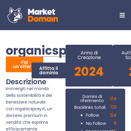
organicspray.it
Anno di
Auth
Creazione
Sc
Fai
un'offerta
2024
Affitta il
dominio
Descrizione
Immergiti nel mondo
della sostenibilità e del
Domini di
124
riferimento
benessere naturale
133
Backlinks totali
con organicspray.it, un
124
Follow
dominio premium in
vendita che esprime
9
No Follow
efficacemente