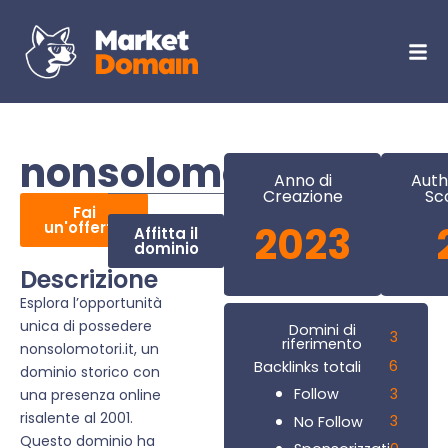
nonsolomotori.it
Anno di
Auth
Creazione
Sc
Fai
un'offerta
2023
Affitta il
dominio
Descrizione
Esplora l’opportunità
unica di possedere
Domini di
3
riferimento
nonsolomotori.it, un
6
Backlinks totali
dominio storico con
3
Follow
una presenza online
risalente al 2001.
3
No Follow
Questo dominio ha