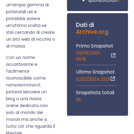
0
Sponsorizzati
un’ampia gamma di
potenziali usi e
potrebbe essere
Dati di
un’ottima scelta se
Archive.org
stai cercando di creare
un sito web di nicchia o
Primo Snapshot
di massa.
03/09/2001
Con un nome
00:16
accattivante e
facilmente
Ultimo Snapshot
riconoscibile come
02/12/2024 23:01
nonsolomotori.it,
potresti lanciare un
Snapshots totali
blog o una rivista
33
online dedicata non
solo al mondo dei
motori ma anche a
tutto ciò che riguarda il
lifestyle