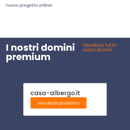
nuovo progetto online!
I nostri domini
Visualizza tutti i
nostri domini
premium
casa-albergo.it
ionof
Visualizza prodotto
Visu