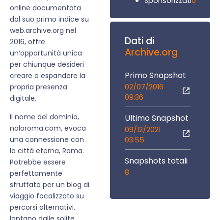
0
Sponsorizzati
online documentata
dal suo primo indice su
web.archive.org nel
Dati di
2016, offre
Archive.org
un’opportunità unica
per chiunque desideri
Primo Snapshot
creare o espandere la
02/07/2016
propria presenza
09:36
digitale.
Il nome del dominio,
Ultimo Snapshot
noloroma.com, evoca
09/12/2021
una connessione con
03:55
la città eterna, Roma.
Snapshots totali
Potrebbe essere
8
perfettamente
sfruttato per un blog di
viaggio focalizzato su
percorsi alternativi,
lontano dalle solite