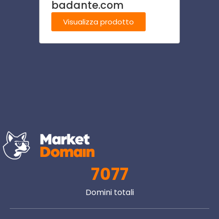
badante.com
play
Visualizza prodotto
Visu
7077
Domini totali