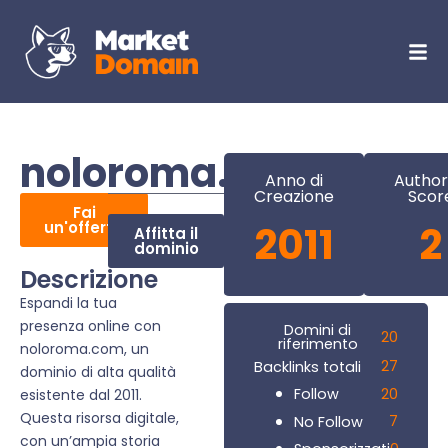
noloroma.com
Anno di
Author
Creazione
Scor
Fai
un'offerta
2011
2
Affitta il
dominio
Descrizione
Espandi la tua
presenza online con
Domini di
20
riferimento
noloroma.com, un
27
Backlinks totali
dominio di alta qualità
20
Follow
esistente dal 2011.
Questa risorsa digitale,
7
No Follow
con un’ampia storia