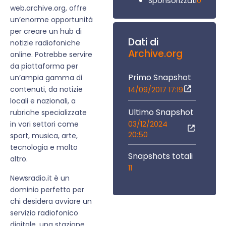
0
Sponsorizzati
web.archive.org, offre
un’enorme opportunità
per creare un hub di
Dati di
notizie radiofoniche
Archive.org
online. Potrebbe servire
da piattaforma per
Primo Snapshot
un’ampia gamma di
contenuti, da notizie
14/09/2017 17:19
locali e nazionali, a
Ultimo Snapshot
rubriche specializzate
03/12/2024
in vari settori come
20:50
sport, musica, arte,
tecnologia e molto
Snapshots totali
altro.
11
Newsradio.it è un
dominio perfetto per
chi desidera avviare un
servizio radiofonico
digitale, una stazione