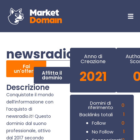
newsradio.it
Anno di
Autho
Creazione
Sco
Fai
un'offerta
2021
Affitta il
dominio
Descrizione
Conquistate il mondo
dell’informazione con
Domini di
0
riferimento
l’acquisto di
1
Backlinks totali
newsradio.it! Questo
0
Follow
dominio dal suono
professionale, attivo
1
No Follow
dal 2017 secondo